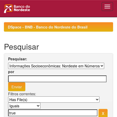
Skip
navigation
DSpace - BNB - Banco do Nordeste do Brasil
Pesquisar
Pesquisar:
por
Filtros correntes: