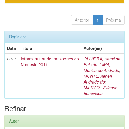
Anterior
1
Próxima
Registos:
Data
Título
Autor(es)
2011
Infraestrutura de transportes do
OLIVEIRA, Hamilton
Nordeste 2011
Reis de
;
LIMA,
Mônica de Andrade
;
MONTE, Kerlen
Andrade do
;
MILITÃO, Vivianne
Benevides
Refinar
Autor