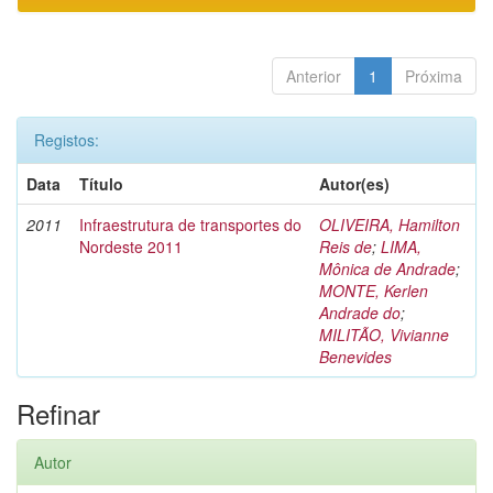
Anterior
1
Próxima
Registos:
Data
Título
Autor(es)
2011
Infraestrutura de transportes do
OLIVEIRA, Hamilton
Nordeste 2011
Reis de
;
LIMA,
Mônica de Andrade
;
MONTE, Kerlen
Andrade do
;
MILITÃO, Vivianne
Benevides
Refinar
Autor