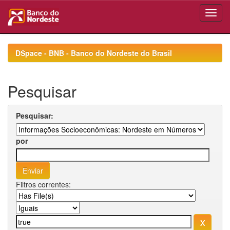
Skip
navigation
DSpace - BNB - Banco do Nordeste do Brasil
Pesquisar
Pesquisar:
por
Filtros correntes: