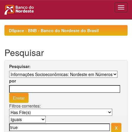
Skip
navigation
DSpace - BNB - Banco do Nordeste do Brasil
Pesquisar
Pesquisar:
por
Filtros correntes: