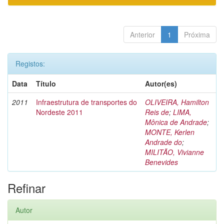
Anterior
1
Próxima
Registos:
Data
Título
Autor(es)
2011
Infraestrutura de transportes do
OLIVEIRA, Hamilton
Nordeste 2011
Reis de
;
LIMA,
Mônica de Andrade
;
MONTE, Kerlen
Andrade do
;
MILITÃO, Vivianne
Benevides
Refinar
Autor