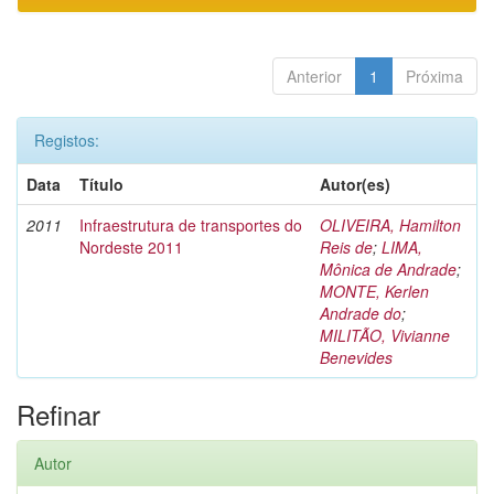
Anterior
1
Próxima
Registos:
Data
Título
Autor(es)
2011
Infraestrutura de transportes do
OLIVEIRA, Hamilton
Nordeste 2011
Reis de
;
LIMA,
Mônica de Andrade
;
MONTE, Kerlen
Andrade do
;
MILITÃO, Vivianne
Benevides
Refinar
Autor