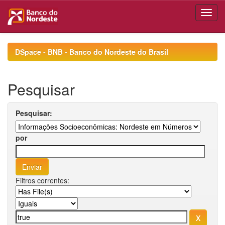
Skip
navigation
DSpace - BNB - Banco do Nordeste do Brasil
Pesquisar
Pesquisar:
por
Filtros correntes: