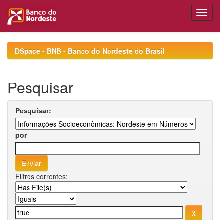
Skip
navigation
DSpace - BNB - Banco do Nordeste do Brasil
Pesquisar
Pesquisar:
por
Filtros correntes: