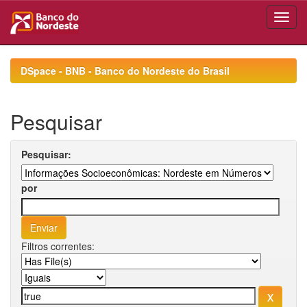
Skip
navigation
DSpace - BNB - Banco do Nordeste do Brasil
Pesquisar
Pesquisar:
por
Filtros correntes: