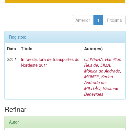
Anterior
1
Próxima
Registos:
Data
Título
Autor(es)
2011
Infraestrutura de transportes do
OLIVEIRA, Hamilton
Nordeste 2011
Reis de
;
LIMA,
Mônica de Andrade
;
MONTE, Kerlen
Andrade do
;
MILITÃO, Vivianne
Benevides
Refinar
Autor