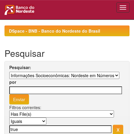
Skip
navigation
DSpace - BNB - Banco do Nordeste do Brasil
Pesquisar
Pesquisar:
por
Filtros correntes: