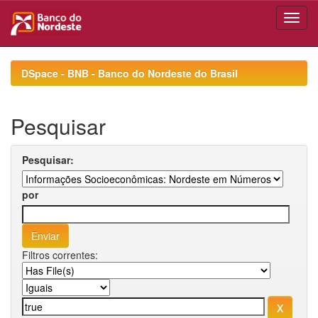
Skip
navigation
DSpace - BNB - Banco do Nordeste do Brasil
Pesquisar
Pesquisar:
por
Filtros correntes: