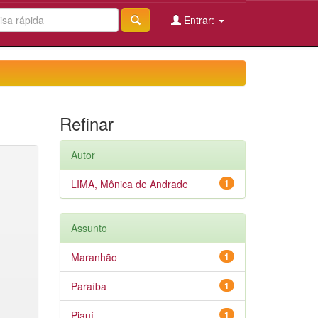
Entrar:
Refinar
Autor
LIMA, Mônica de Andrade
1
Assunto
Maranhão
1
Paraíba
1
Piauí
1