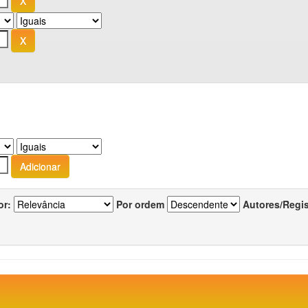
or:
Por ordem
Autores/Regi