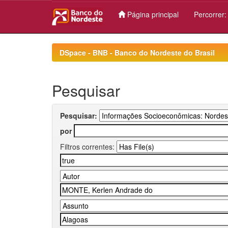
Página principal
Percorrer
Skip
navigation
DSpace - BNB - Banco do Nordeste do Brasil
Pesquisar
Pesquisar:
por
Filtros correntes: