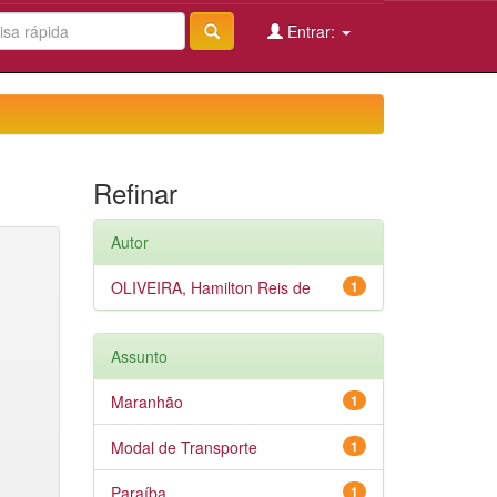
Entrar:
Refinar
Autor
OLIVEIRA, Hamilton Reis de
1
Assunto
Maranhão
1
Modal de Transporte
1
Paraíba
1