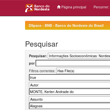
Página principal
Percorrer
Skip
navigation
DSpace - BNB - Banco do Nordeste do Brasil
Pesquisar
Pesquisar:
por
Filtros correntes: