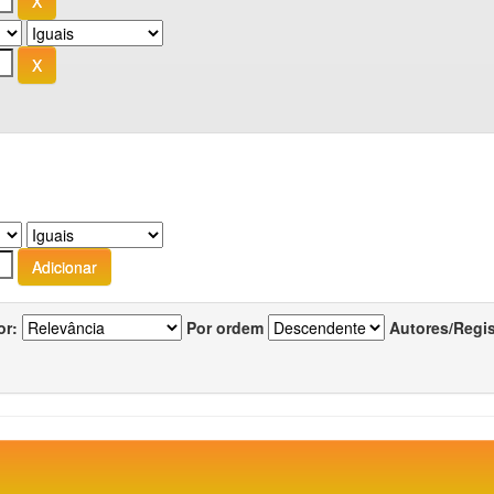
or:
Por ordem
Autores/Regi