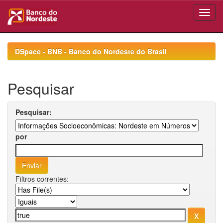
Skip
navigation
DSpace - BNB - Banco do Nordeste do Brasil
Pesquisar
Pesquisar:
por
Filtros correntes: