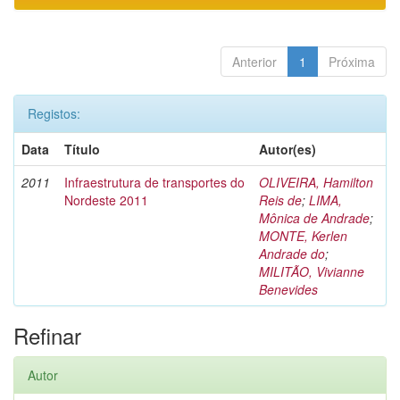
Anterior
1
Próxima
Registos:
Data
Título
Autor(es)
2011
Infraestrutura de transportes do
OLIVEIRA, Hamilton
Nordeste 2011
Reis de
;
LIMA,
Mônica de Andrade
;
MONTE, Kerlen
Andrade do
;
MILITÃO, Vivianne
Benevides
Refinar
Autor