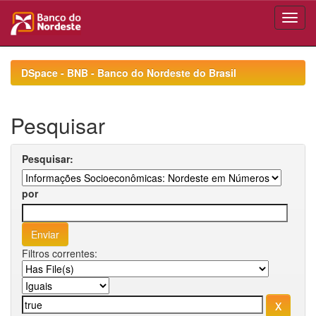
Skip
navigation
DSpace - BNB - Banco do Nordeste do Brasil
Pesquisar
Pesquisar:
por
Filtros correntes: