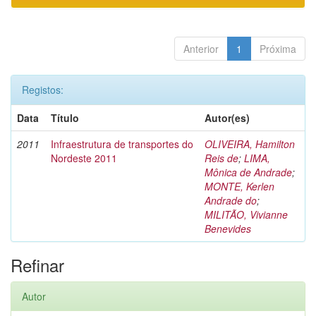
Anterior
1
Próxima
Registos:
Data
Título
Autor(es)
2011
Infraestrutura de transportes do
OLIVEIRA, Hamilton
Nordeste 2011
Reis de
;
LIMA,
Mônica de Andrade
;
MONTE, Kerlen
Andrade do
;
MILITÃO, Vivianne
Benevides
Refinar
Autor