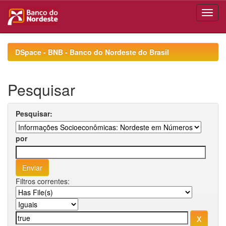
Skip
navigation
DSpace - BNB - Banco do Nordeste do Brasil
Pesquisar
Pesquisar:
por
Filtros correntes: