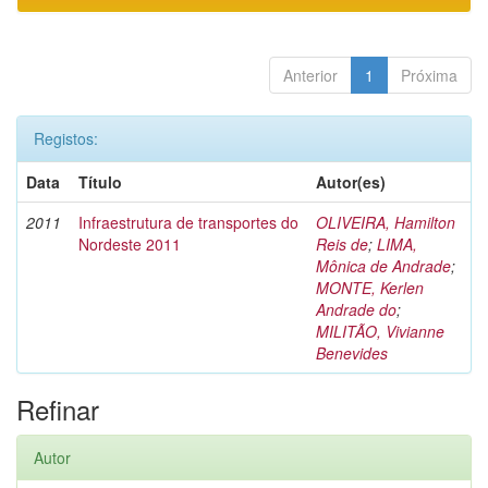
Anterior
1
Próxima
Registos:
Data
Título
Autor(es)
2011
Infraestrutura de transportes do
OLIVEIRA, Hamilton
Nordeste 2011
Reis de
;
LIMA,
Mônica de Andrade
;
MONTE, Kerlen
Andrade do
;
MILITÃO, Vivianne
Benevides
Refinar
Autor