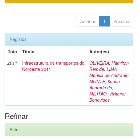
Anterior
1
Próxima
Registos:
Data
Título
Autor(es)
2011
Infraestrutura de transportes do
OLIVEIRA, Hamilton
Nordeste 2011
Reis de
;
LIMA,
Mônica de Andrade
;
MONTE, Kerlen
Andrade do
;
MILITÃO, Vivianne
Benevides
Refinar
Autor