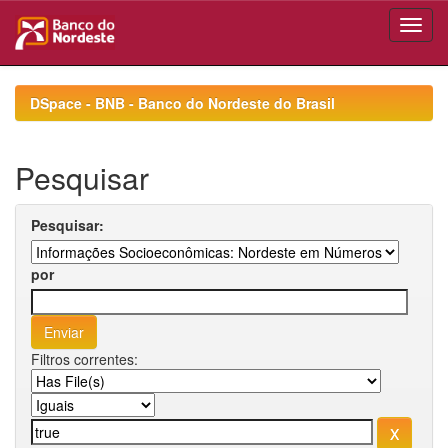
Skip
navigation
DSpace - BNB - Banco do Nordeste do Brasil
Pesquisar
Pesquisar:
por
Filtros correntes: