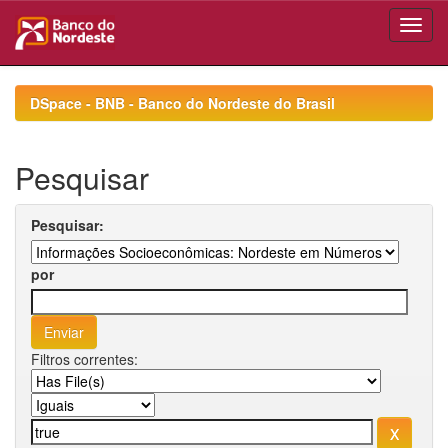
Skip
navigation
DSpace - BNB - Banco do Nordeste do Brasil
Pesquisar
Pesquisar:
por
Filtros correntes: