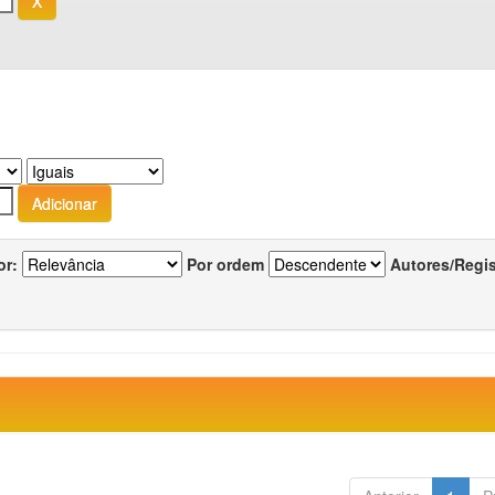
or:
Por ordem
Autores/Regi