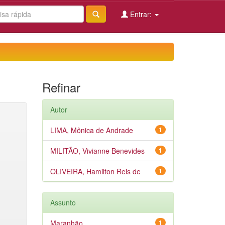
Entrar:
Refinar
Autor
LIMA, Mônica de Andrade
1
MILITÃO, Vivianne Benevides
1
OLIVEIRA, Hamilton Reis de
1
Assunto
Maranhão
1