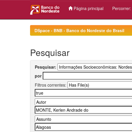
Página principal
Percorrer
Skip
navigation
DSpace - BNB - Banco do Nordeste do Brasil
Pesquisar
Pesquisar:
por
Filtros correntes: