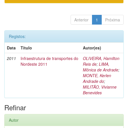
Anterior
1
Próxima
Registos:
Data
Título
Autor(es)
2011
Infraestrutura de transportes do
OLIVEIRA, Hamilton
Nordeste 2011
Reis de
;
LIMA,
Mônica de Andrade
;
MONTE, Kerlen
Andrade do
;
MILITÃO, Vivianne
Benevides
Refinar
Autor