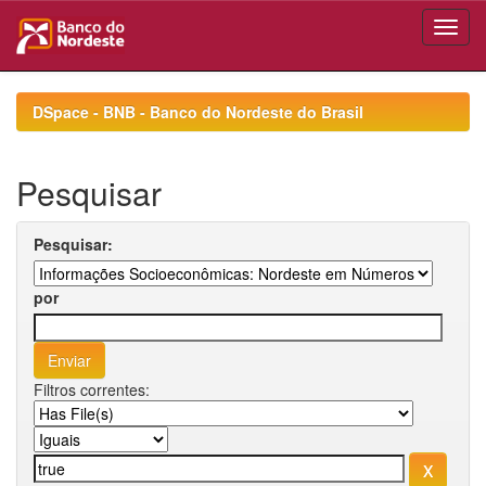
Skip
navigation
DSpace - BNB - Banco do Nordeste do Brasil
Pesquisar
Pesquisar:
por
Filtros correntes: