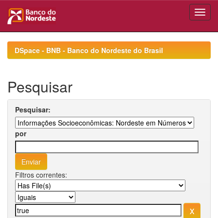
Skip
navigation
DSpace - BNB - Banco do Nordeste do Brasil
Pesquisar
Pesquisar:
por
Filtros correntes: