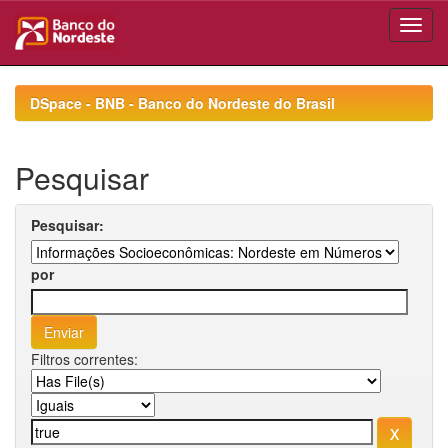
Skip
navigation
DSpace - BNB - Banco do Nordeste do Brasil
Pesquisar
Pesquisar:
por
Filtros correntes: