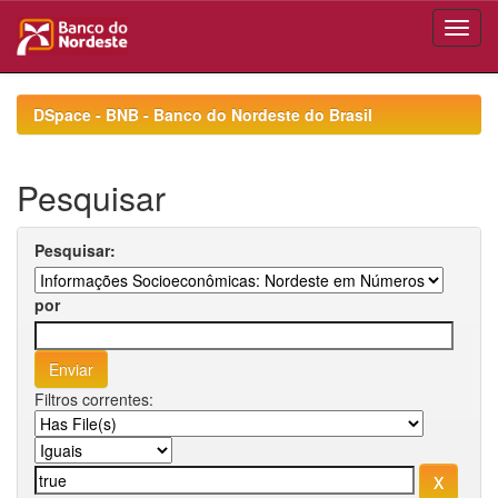
Skip
navigation
DSpace - BNB - Banco do Nordeste do Brasil
Pesquisar
Pesquisar:
por
Filtros correntes: