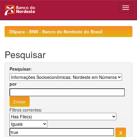
Skip
navigation
DSpace - BNB - Banco do Nordeste do Brasil
Pesquisar
Pesquisar:
por
Filtros correntes: