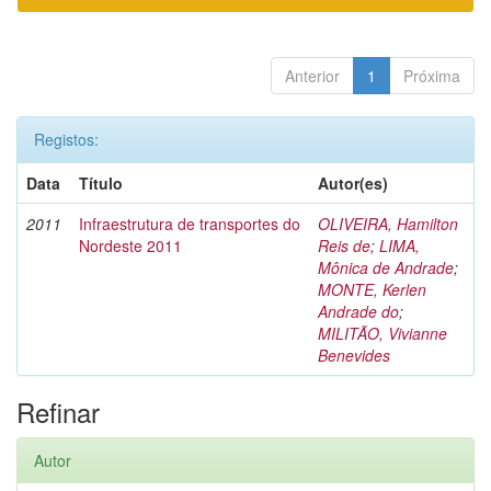
Anterior
1
Próxima
Registos:
Data
Título
Autor(es)
2011
Infraestrutura de transportes do
OLIVEIRA, Hamilton
Nordeste 2011
Reis de
;
LIMA,
Mônica de Andrade
;
MONTE, Kerlen
Andrade do
;
MILITÃO, Vivianne
Benevides
Refinar
Autor