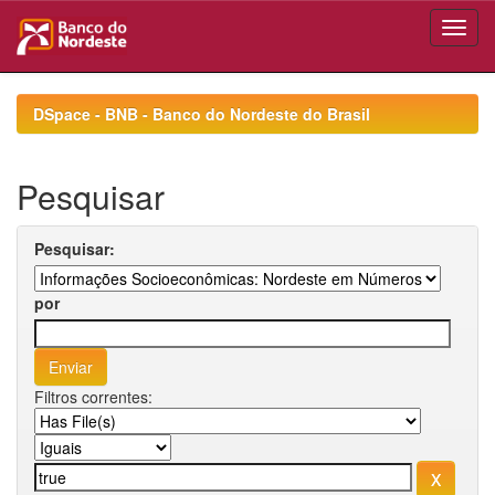
Skip
navigation
DSpace - BNB - Banco do Nordeste do Brasil
Pesquisar
Pesquisar:
por
Filtros correntes: