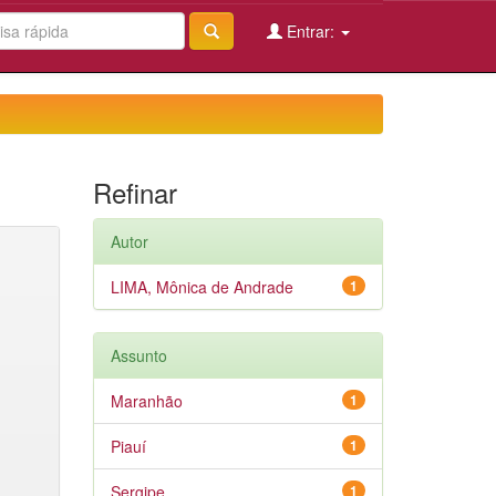
Entrar:
Refinar
Autor
LIMA, Mônica de Andrade
1
Assunto
Maranhão
1
Piauí
1
Sergipe
1