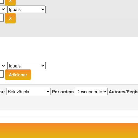
or:
Por ordem
Autores/Regi