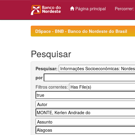
Página principal
Percorrer
Skip
navigation
DSpace - BNB - Banco do Nordeste do Brasil
Pesquisar
Pesquisar:
por
Filtros correntes: