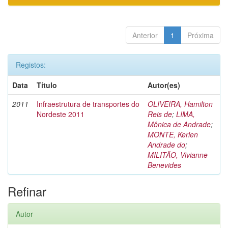
Anterior
1
Próxima
Registos:
Data
Título
Autor(es)
2011
Infraestrutura de transportes do
OLIVEIRA, Hamilton
Nordeste 2011
Reis de
;
LIMA,
Mônica de Andrade
;
MONTE, Kerlen
Andrade do
;
MILITÃO, Vivianne
Benevides
Refinar
Autor