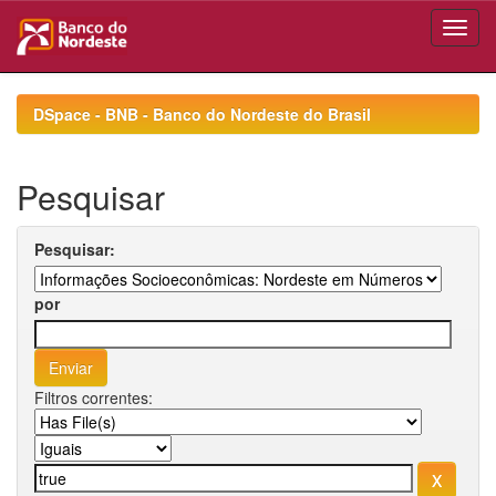
Skip
navigation
DSpace - BNB - Banco do Nordeste do Brasil
Pesquisar
Pesquisar:
por
Filtros correntes: