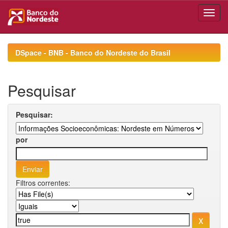
Skip
navigation
DSpace - BNB - Banco do Nordeste do Brasil
Pesquisar
Pesquisar:
por
Filtros correntes: