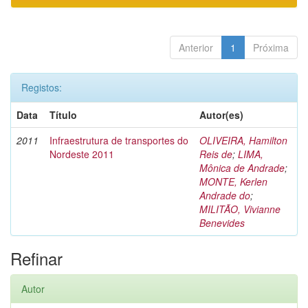
Anterior
1
Próxima
Registos:
Data
Título
Autor(es)
2011
Infraestrutura de transportes do
OLIVEIRA, Hamilton
Nordeste 2011
Reis de
;
LIMA,
Mônica de Andrade
;
MONTE, Kerlen
Andrade do
;
MILITÃO, Vivianne
Benevides
Refinar
Autor