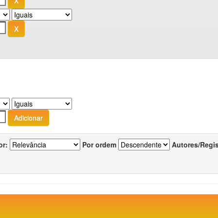
or:
Por ordem
Autores/Regi