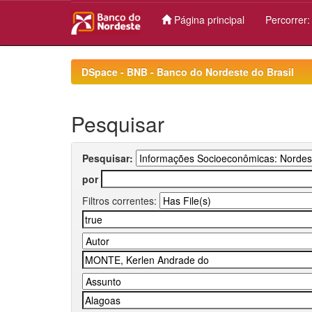
Página principal
Percorrer
Skip
navigation
DSpace - BNB - Banco do Nordeste do Brasil
Pesquisar
Pesquisar:
por
Filtros correntes: