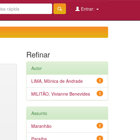
Entrar:
Refinar
Autor
LIMA, Mônica de Andrade
1
MILITÃO, Vivianne Benevides
1
Assunto
Maranhão
1
Paraíba
1