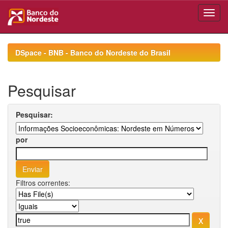
Skip
navigation
DSpace - BNB - Banco do Nordeste do Brasil
Pesquisar
Pesquisar:
por
Filtros correntes: