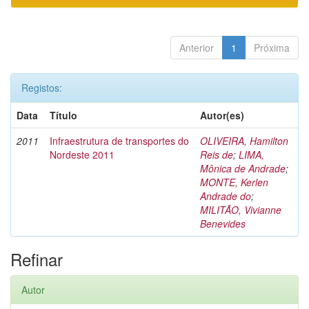
Anterior
1
Próxima
Registos:
Data
Título
Autor(es)
2011
Infraestrutura de transportes do
OLIVEIRA, Hamilton
Nordeste 2011
Reis de
;
LIMA,
Mônica de Andrade
;
MONTE, Kerlen
Andrade do
;
MILITÃO, Vivianne
Benevides
Refinar
Autor