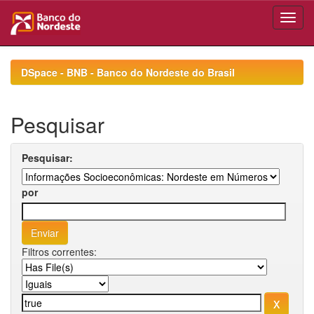
Skip
navigation
DSpace - BNB - Banco do Nordeste do Brasil
Pesquisar
Pesquisar:
por
Filtros correntes: