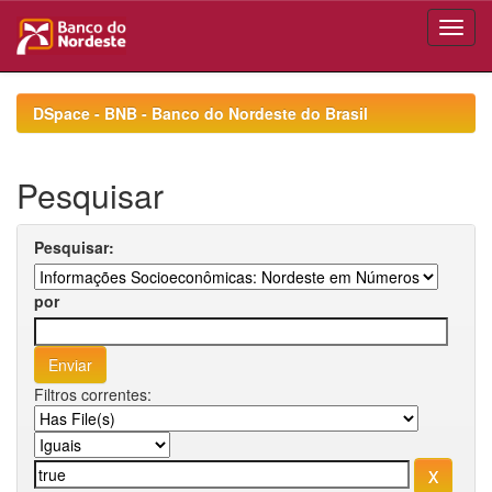
Skip
navigation
DSpace - BNB - Banco do Nordeste do Brasil
Pesquisar
Pesquisar:
por
Filtros correntes: