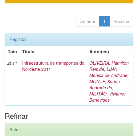
Anterior
1
Próxima
Registos:
Data
Título
Autor(es)
2011
Infraestrutura de transportes do
OLIVEIRA, Hamilton
Nordeste 2011
Reis de
;
LIMA,
Mônica de Andrade
;
MONTE, Kerlen
Andrade do
;
MILITÃO, Vivianne
Benevides
Refinar
Autor