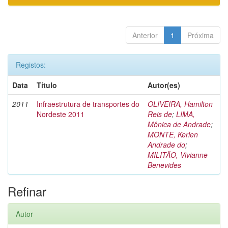
Anterior
1
Próxima
Registos:
Data
Título
Autor(es)
2011
Infraestrutura de transportes do
OLIVEIRA, Hamilton
Nordeste 2011
Reis de
;
LIMA,
Mônica de Andrade
;
MONTE, Kerlen
Andrade do
;
MILITÃO, Vivianne
Benevides
Refinar
Autor