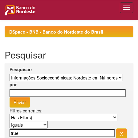
Skip
navigation
DSpace - BNB - Banco do Nordeste do Brasil
Pesquisar
Pesquisar:
por
Filtros correntes: