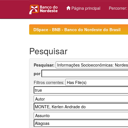
Página principal
Percorrer
Skip
navigation
DSpace - BNB - Banco do Nordeste do Brasil
Pesquisar
Pesquisar:
por
Filtros correntes: