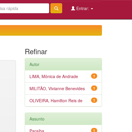
Entrar:
Refinar
Autor
LIMA, Mônica de Andrade
1
MILITÃO, Vivianne Benevides
1
OLIVEIRA, Hamilton Reis de
1
Assunto
Paraíba
1