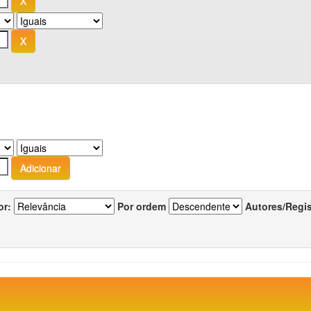
or:
Por ordem
Autores/Regi