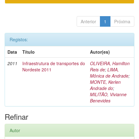
Anterior
1
Próxima
Registos:
Data
Título
Autor(es)
2011
Infraestrutura de transportes do
OLIVEIRA, Hamilton
Nordeste 2011
Reis de
;
LIMA,
Mônica de Andrade
;
MONTE, Kerlen
Andrade do
;
MILITÃO, Vivianne
Benevides
Refinar
Autor