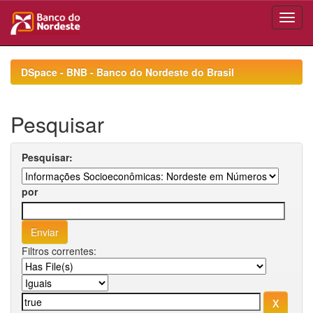
Skip
navigation
DSpace - BNB - Banco do Nordeste do Brasil
Pesquisar
Pesquisar:
por
Filtros correntes: