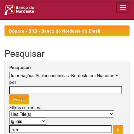
Skip
navigation
DSpace - BNB - Banco do Nordeste do Brasil
Pesquisar
Pesquisar:
por
Filtros correntes: