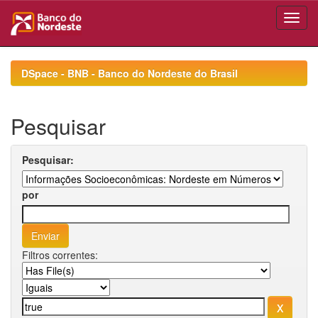
Skip
navigation
DSpace - BNB - Banco do Nordeste do Brasil
Pesquisar
Pesquisar:
por
Filtros correntes: