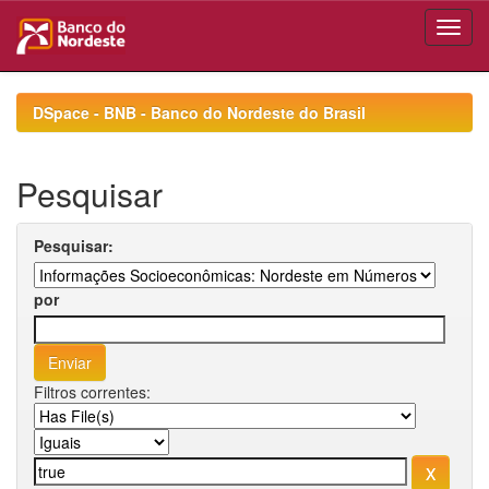
Skip
navigation
DSpace - BNB - Banco do Nordeste do Brasil
Pesquisar
Pesquisar:
por
Filtros correntes: