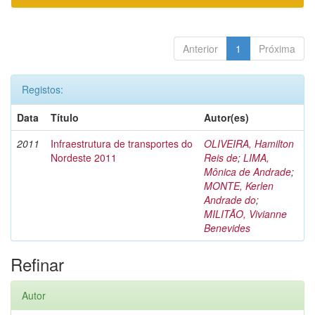
Anterior
1
Próxima
Registos:
Data
Título
Autor(es)
2011
Infraestrutura de transportes do
OLIVEIRA, Hamilton
Nordeste 2011
Reis de
;
LIMA,
Mônica de Andrade
;
MONTE, Kerlen
Andrade do
;
MILITÃO, Vivianne
Benevides
Refinar
Autor