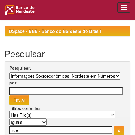
Skip
navigation
DSpace - BNB - Banco do Nordeste do Brasil
Pesquisar
Pesquisar:
por
Filtros correntes: