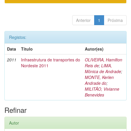
Anterior
1
Próxima
Registos:
Data
Título
Autor(es)
2011
Infraestrutura de transportes do
OLIVEIRA, Hamilton
Nordeste 2011
Reis de
;
LIMA,
Mônica de Andrade
;
MONTE, Kerlen
Andrade do
;
MILITÃO, Vivianne
Benevides
Refinar
Autor