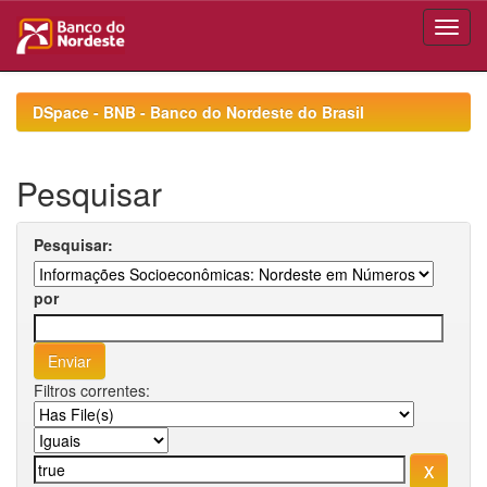
Skip
navigation
DSpace - BNB - Banco do Nordeste do Brasil
Pesquisar
Pesquisar:
por
Filtros correntes: