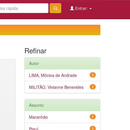
Entrar:
Refinar
Autor
LIMA, Mônica de Andrade
1
MILITÃO, Vivianne Benevides
1
Assunto
Maranhão
1
Piauí
1