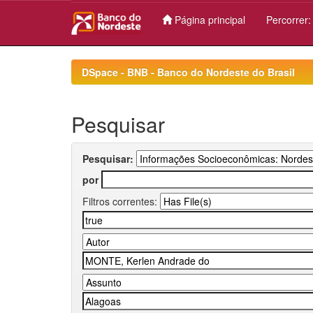
Página principal
Percorrer
Skip
navigation
DSpace - BNB - Banco do Nordeste do Brasil
Pesquisar
Pesquisar:
por
Filtros correntes: