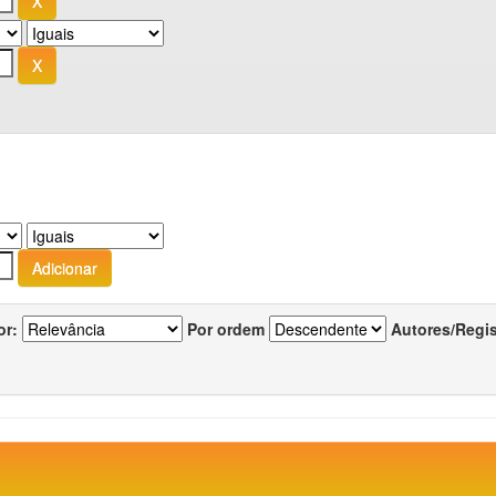
or:
Por ordem
Autores/Regi