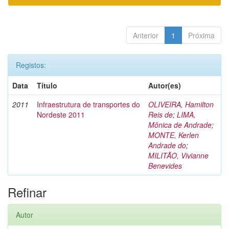
Anterior
1
Próxima
Registos:
Data
Título
Autor(es)
2011
Infraestrutura de transportes do
OLIVEIRA, Hamilton
Nordeste 2011
Reis de
;
LIMA,
Mônica de Andrade
;
MONTE, Kerlen
Andrade do
;
MILITÃO, Vivianne
Benevides
Refinar
Autor