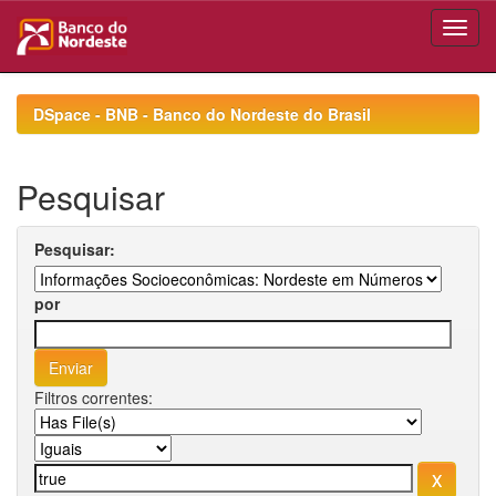
Skip
navigation
DSpace - BNB - Banco do Nordeste do Brasil
Pesquisar
Pesquisar:
por
Filtros correntes: