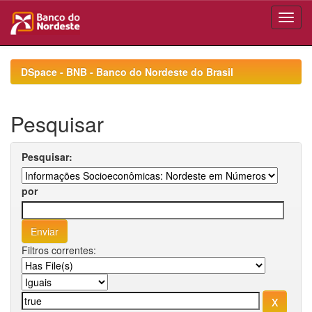
Skip
navigation
DSpace - BNB - Banco do Nordeste do Brasil
Pesquisar
Pesquisar:
por
Filtros correntes: