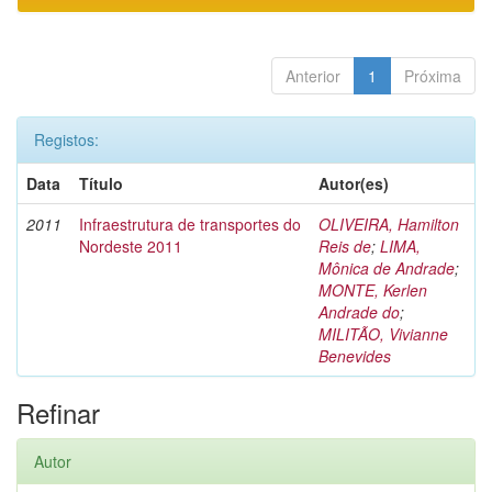
Anterior
1
Próxima
Registos:
Data
Título
Autor(es)
2011
Infraestrutura de transportes do
OLIVEIRA, Hamilton
Nordeste 2011
Reis de
;
LIMA,
Mônica de Andrade
;
MONTE, Kerlen
Andrade do
;
MILITÃO, Vivianne
Benevides
Refinar
Autor