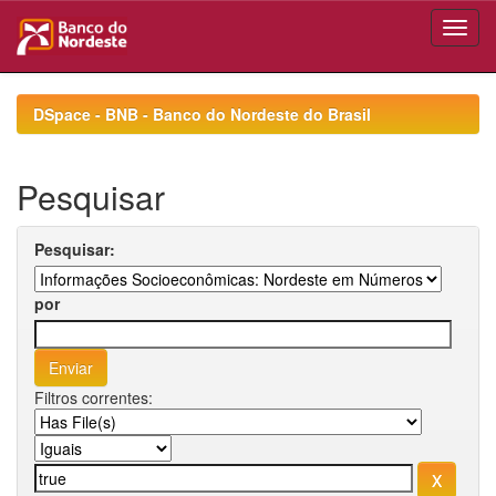
Skip
navigation
DSpace - BNB - Banco do Nordeste do Brasil
Pesquisar
Pesquisar:
por
Filtros correntes: