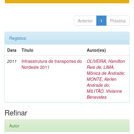
Anterior
1
Próxima
Registos:
Data
Título
Autor(es)
2011
Infraestrutura de transportes do
OLIVEIRA, Hamilton
Nordeste 2011
Reis de
;
LIMA,
Mônica de Andrade
;
MONTE, Kerlen
Andrade do
;
MILITÃO, Vivianne
Benevides
Refinar
Autor