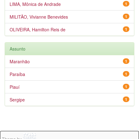
LIMA, Mônica de Andrade
1
MILITÃO, Vivianne Benevides
1
OLIVEIRA, Hamilton Reis de
1
Assunto
Maranhão
1
Paraíba
1
Piauí
1
Sergipe
1