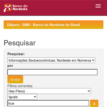
Skip
navigation
DSpace - BNB - Banco do Nordeste do Brasil
Pesquisar
Pesquisar:
por
Filtros correntes: