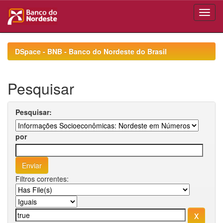
Skip
navigation
DSpace - BNB - Banco do Nordeste do Brasil
Pesquisar
Pesquisar:
por
Filtros correntes: