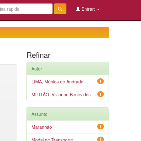
Entrar:
Refinar
Autor
LIMA, Mônica de Andrade
1
MILITÃO, Vivianne Benevides
1
Assunto
Maranhão
1
Modal de Transporte
1