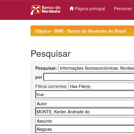
Página principal
Percorrer
Skip
navigation
DSpace - BNB - Banco do Nordeste do Brasil
Pesquisar
Pesquisar:
por
Filtros correntes: