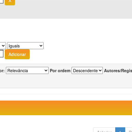
or:
Por ordem
Autores/Regi