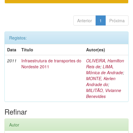
Anterior
1
Próxima
Registos:
Data
Título
Autor(es)
2011
Infraestrutura de transportes do
OLIVEIRA, Hamilton
Nordeste 2011
Reis de
;
LIMA,
Mônica de Andrade
;
MONTE, Kerlen
Andrade do
;
MILITÃO, Vivianne
Benevides
Refinar
Autor