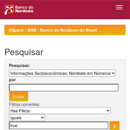
Skip
navigation
DSpace - BNB - Banco do Nordeste do Brasil
Pesquisar
Pesquisar:
por
Filtros correntes: