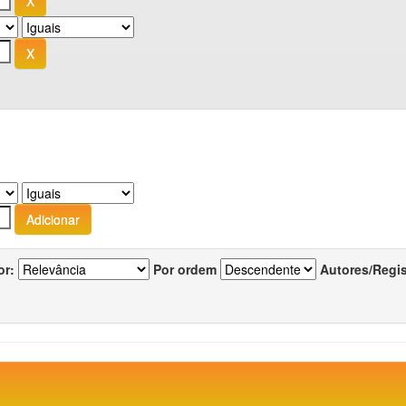
or:
Por ordem
Autores/Regi