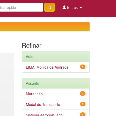
Entrar:
Refinar
Autor
LIMA, Mônica de Andrade
1
Assunto
Maranhão
1
Modal de Transporte
1
Sistema Aeroportuário
1