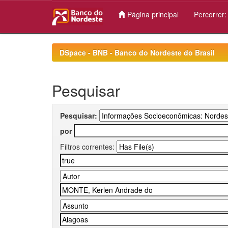
Página principal
Percorrer
Skip
navigation
DSpace - BNB - Banco do Nordeste do Brasil
Pesquisar
Pesquisar:
por
Filtros correntes: