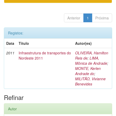
Anterior
1
Próxima
Registos:
Data
Título
Autor(es)
2011
Infraestrutura de transportes do
OLIVEIRA, Hamilton
Nordeste 2011
Reis de
;
LIMA,
Mônica de Andrade
;
MONTE, Kerlen
Andrade do
;
MILITÃO, Vivianne
Benevides
Refinar
Autor