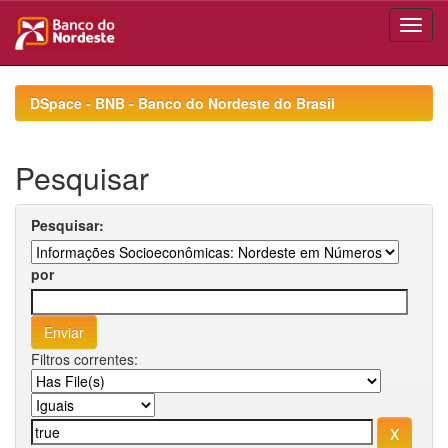
Skip
navigation
DSpace - BNB - Banco do Nordeste do Brasil
Pesquisar
Pesquisar:
por
Filtros correntes: