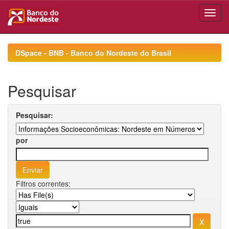
Skip
navigation
DSpace - BNB - Banco do Nordeste do Brasil
Pesquisar
Pesquisar:
por
Filtros correntes: