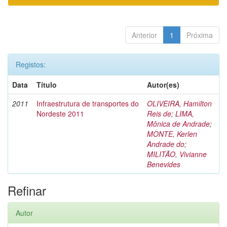
Anterior
1
Próxima
Registos:
Data
Título
Autor(es)
2011
Infraestrutura de transportes do
OLIVEIRA, Hamilton
Nordeste 2011
Reis de
;
LIMA,
Mônica de Andrade
;
MONTE, Kerlen
Andrade do
;
MILITÃO, Vivianne
Benevides
Refinar
Autor