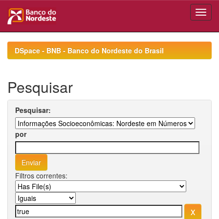
Skip
navigation
DSpace - BNB - Banco do Nordeste do Brasil
Pesquisar
Pesquisar:
por
Filtros correntes: