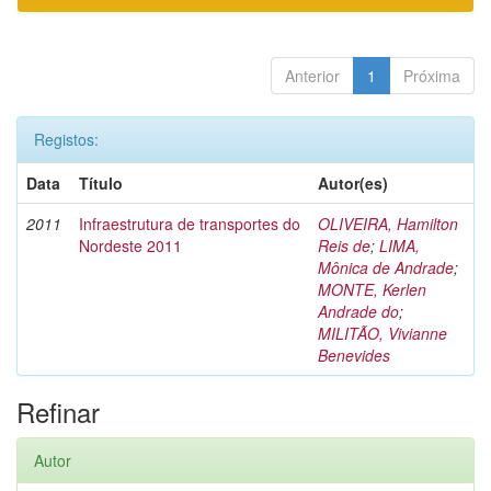
Anterior
1
Próxima
Registos:
Data
Título
Autor(es)
2011
Infraestrutura de transportes do
OLIVEIRA, Hamilton
Nordeste 2011
Reis de
;
LIMA,
Mônica de Andrade
;
MONTE, Kerlen
Andrade do
;
MILITÃO, Vivianne
Benevides
Refinar
Autor