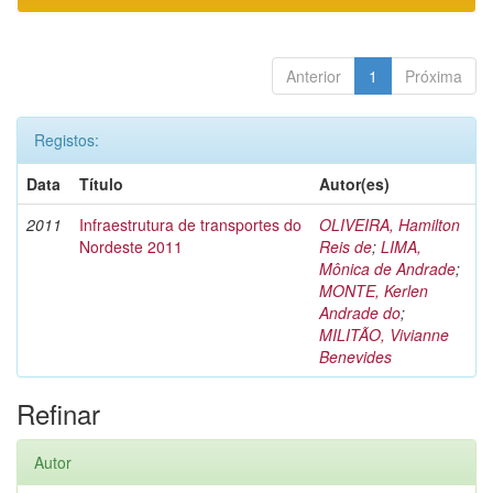
Anterior
1
Próxima
Registos:
Data
Título
Autor(es)
2011
Infraestrutura de transportes do
OLIVEIRA, Hamilton
Nordeste 2011
Reis de
;
LIMA,
Mônica de Andrade
;
MONTE, Kerlen
Andrade do
;
MILITÃO, Vivianne
Benevides
Refinar
Autor