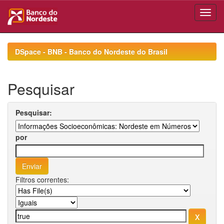
Skip
navigation
DSpace - BNB - Banco do Nordeste do Brasil
Pesquisar
Pesquisar:
por
Filtros correntes: